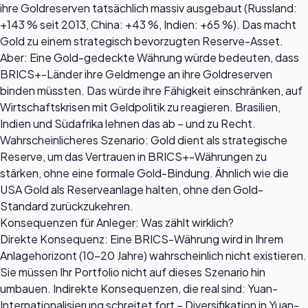
ihre Goldreserven tatsächlich massiv ausgebaut (Russland:
+143 % seit 2013, China: +43 %, Indien: +65 %). Das macht
Gold zu einem strategisch bevorzugten Reserve-Asset.
Aber: Eine Gold-gedeckte Währung würde bedeuten, dass
BRICS+-Länder ihre Geldmenge an ihre Goldreserven
binden müssten. Das würde ihre Fähigkeit einschränken, auf
Wirtschaftskrisen mit Geldpolitik zu reagieren. Brasilien,
Indien und Südafrika lehnen das ab – und zu Recht.
Wahrscheinlicheres Szenario: Gold dient als strategische
Reserve, um das Vertrauen in BRICS+-Währungen zu
stärken, ohne eine formale Gold-Bindung. Ähnlich wie die
USA Gold als Reserveanlage halten, ohne den Gold-
Standard zurückzukehren.
Konsequenzen für Anleger: Was zählt wirklich?
Direkte Konsequenz: Eine BRICS-Währung wird in Ihrem
Anlagehorizont (10–20 Jahre) wahrscheinlich nicht existieren.
Sie müssen Ihr Portfolio nicht auf dieses Szenario hin
umbauen. Indirekte Konsequenzen, die real sind: Yuan-
Internationalisierung schreitet fort – Diversifikation in Yuan-