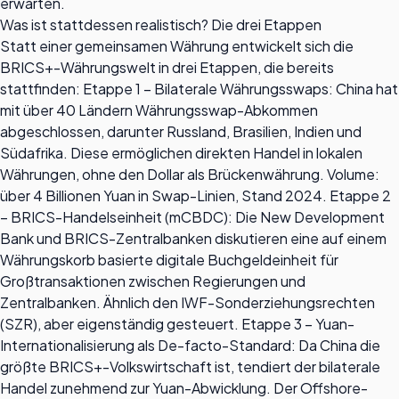
erwarten.
Was ist stattdessen realistisch? Die drei Etappen
Statt einer gemeinsamen Währung entwickelt sich die
BRICS+-Währungswelt in drei Etappen, die bereits
stattfinden: Etappe 1 – Bilaterale Währungsswaps: China hat
mit über 40 Ländern Währungsswap-Abkommen
abgeschlossen, darunter Russland, Brasilien, Indien und
Südafrika. Diese ermöglichen direkten Handel in lokalen
Währungen, ohne den Dollar als Brückenwährung. Volume:
über 4 Billionen Yuan in Swap-Linien, Stand 2024. Etappe 2
– BRICS-Handelseinheit (mCBDC): Die New Development
Bank und BRICS-Zentralbanken diskutieren eine auf einem
Währungskorb basierte digitale Buchgeldeinheit für
Großtransaktionen zwischen Regierungen und
Zentralbanken. Ähnlich den IWF-Sonderziehungsrechten
(SZR), aber eigenständig gesteuert. Etappe 3 – Yuan-
Internationalisierung als De-facto-Standard: Da China die
größte BRICS+-Volkswirtschaft ist, tendiert der bilaterale
Handel zunehmend zur Yuan-Abwicklung. Der Offshore-