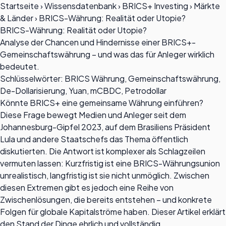
Startseite
›
Wissensdatenbank
›
BRICS+ Investing
›
Märkte
& Länder
›
BRICS-Währung: Realität oder Utopie?
BRICS-Währung: Realität oder Utopie?
Analyse der Chancen und Hindernisse einer BRICS+-
Gemeinschaftswährung – und was das für Anleger wirklich
bedeutet.
Schlüsselwörter: BRICS Währung, Gemeinschaftswährung,
De-Dollarisierung, Yuan, mCBDC, Petrodollar
Könnte BRICS+ eine gemeinsame Währung einführen?
Diese Frage bewegt Medien und Anleger seit dem
Johannesburg-Gipfel 2023, auf dem Brasiliens Präsident
Lula und andere Staatschefs das Thema öffentlich
diskutierten. Die Antwort ist komplexer als Schlagzeilen
vermuten lassen: Kurzfristig ist eine BRICS-Währungsunion
unrealistisch, langfristig ist sie nicht unmöglich. Zwischen
diesen Extremen gibt es jedoch eine Reihe von
Zwischenlösungen, die bereits entstehen – und konkrete
Folgen für globale Kapitalströme haben. Dieser Artikel erklärt
den Stand der Dinge ehrlich und vollständig.