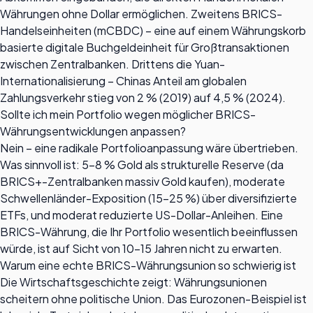
Währungen ohne Dollar ermöglichen. Zweitens BRICS-
Handelseinheiten (mCBDC) – eine auf einem Währungskorb
basierte digitale Buchgeldeinheit für Großtransaktionen
zwischen Zentralbanken. Drittens die Yuan-
Internationalisierung – Chinas Anteil am globalen
Zahlungsverkehr stieg von 2 % (2019) auf 4,5 % (2024).
Sollte ich mein Portfolio wegen möglicher BRICS-
Währungsentwicklungen anpassen?
Nein – eine radikale Portfolioanpassung wäre übertrieben.
Was sinnvoll ist: 5–8 % Gold als strukturelle Reserve (da
BRICS+-Zentralbanken massiv Gold kaufen), moderate
Schwellenländer-Exposition (15–25 %) über diversifizierte
ETFs, und moderat reduzierte US-Dollar-Anleihen. Eine
BRICS-Währung, die Ihr Portfolio wesentlich beeinflussen
würde, ist auf Sicht von 10–15 Jahren nicht zu erwarten.
Warum eine echte BRICS-Währungsunion so schwierig ist
Die Wirtschaftsgeschichte zeigt: Währungsunionen
scheitern ohne politische Union. Das Eurozonen-Beispiel ist