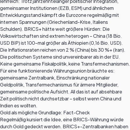
lehrreich: Trotz jahrzehntelanger politischer Integration,
gemeinsamer Institutionen (EZB, ESM) und ähnlichem
Entwicklungsstand kämpft die Eurozone regelmäßig mit
internen Spannungen (Griechenland-Krise, Italiens
Schulden). BRICS+ hätte weit größere Hürden: Die
Volkswirtschaften sind extrem heterogen – China (18 Bio.
USD BIP) ist 100-mal größer als Äthiopien (0,16 Bio. USD).
Die Inflationsraten reichen von 2 % (China) bis 30 %+ (Iran).
Die politischen Systeme sind unvereinbarer als in der EU.
Keine gemeinsame Fiskalpolitik, keine Transfermechanismen.
Für eine funktionierende Währungsunion bräuchte es:
gemeinsame Zentralbank, Einschränkung nationaler
Geldpolitik, Transfermechanismus für ärmere Mitglieder,
gemeinsame politische Aufsicht. All das ist auf absehbare
Zeit politisch nicht durchsetzbar – selbst wenn China und
Indien es wollten.
Gold als mögliche Grundlage: Fact-Check
Regelmäßig kursiert die Idee, eine BRICS-Währung würde
durch Gold gedeckt werden. BRICS+-Zentralbanken haben