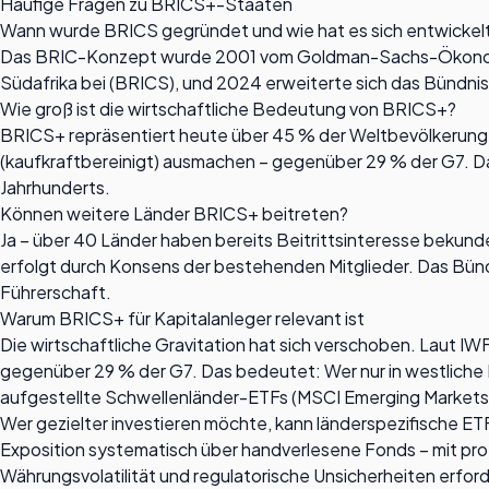
Häufige Fragen zu BRICS+-Staaten
Wann wurde BRICS gegründet und wie hat es sich entwickel
Das BRIC-Konzept wurde 2001 vom Goldman-Sachs-Ökonomen Ji
Südafrika bei (BRICS), und 2024 erweiterte sich das Bündnis
Wie groß ist die wirtschaftliche Bedeutung von BRICS+?
BRICS+ repräsentiert heute über 45 % der Weltbevölkerung
(kaufkraftbereinigt) ausmachen – gegenüber 29 % der G7. Da
Jahrhunderts.
Können weitere Länder BRICS+ beitreten?
Ja – über 40 Länder haben bereits Beitrittsinteresse bekund
erfolgt durch Konsens der bestehenden Mitglieder. Das Bünd
Führerschaft.
Warum BRICS+ für Kapitalanleger relevant ist
Die wirtschaftliche Gravitation hat sich verschoben. Laut
gegenüber 29 % der G7. Das bedeutet: Wer nur in westliche M
aufgestellte Schwellenländer-ETFs (MSCI Emerging Market
Wer gezielter investieren möchte, kann länderspezifische ETF
Exposition systematisch über handverlesene Fonds – mit profe
Währungsvolatilität und regulatorische Unsicherheiten erford