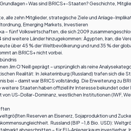
Grundlagen
›
Was sind BRICS+-Staaten? Geschichte, Mitglie
 alle zehn Mitglieder, strategische Ziele und Anlage-Implika
tordnung, Emerging Markets, Investieren
afrika – fünf Volkswirtschaften, die sich 2009 zusammenges
24 sind weitere Länder hinzugekommen: Ägypten, Iran, die Ver
heute über 45 % der Weltbevölkerung und rund 35 % der globa
kommt an BRICS+ nicht vorbei.
tbündnis
im O'Neill geprägt – ursprünglich als reine Analysekategor
hen Realität: In Jekaterinburg (Russland) trafen sich die St
ndnis bei – damit war BRICS vollständig. Die Erweiterung zu
e weitere Staaten haben offiziell ihr Interesse bekundet od
 von US-Dollar-Dominanz, westlichen Institutionen (IWF, Wel
aften
weltgrößten Reserven an Eisenerz, Sojaproduktion und Zucker
, Einkommensungleichheit. Russland (BIP ~1,8 Bio. USD): Weltg
lmarkt abgeschnitten – für EU-Anleger kaum investierbar. Ind