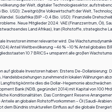
lkerung der Welt, digitaler Technologiesektor, aufstrebende
Bio. USD): Zweitgrößte Volkswirtschaft der Welt, Technologie
andel. Südafrika (BIP ~0,4 Bio. USD): Finanzielle Drehscheib
robleme. Neue Mitglieder 2024: VAE (Finanzzentrum, Öl), Saud
stwachsendes Land Afrikas), Iran (Rohstoffe, strategische L
obale Investoren immer relevanter wird. Die Wachstumsdynamik 
(2024) Anteil Weltbevölkerung ~46 % ~10 % Anteil globales
itgliedsstaaten 10 7 BRICS+ umspannt alle großen Wachstums
n auf globale Investoren haben: Erstens De-Dollarisierung: D
, Handelsbeziehungen zunehmend in lokalen Währungen abzuwi
i. Langfristig könnte dies die Dollar-Hegemonie abschwächen 
ment Bank (NDB, gegründet 2014) mit Kapital von 100 Mrd. U
stliche Konditionalitäten. Das Contingent Reserve Arrangemen
Anteile an globalen Rohstoffvorkommen – Öl (Saudi-Arabien, R
 gibt dem Bündnis strukturellen Einfluss auf die globale Energi