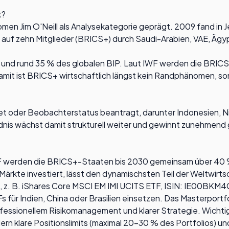
t?
m O'Neill als Analysekategorie geprägt. 2009 fand in Jekat
 auf zehn Mitglieder (BRICS+) durch Saudi-Arabien, VAE, Ägyp
 und rund 35 % des globalen BIP. Laut IWF werden die BRI
mit ist BRICS+ wirtschaftlich längst kein Randphänomen, so
et oder Beobachterstatus beantragt, darunter Indonesien, Nig
nis wächst damit strukturell weiter und gewinnt zunehmend g
 IWF werden die BRICS+-Staaten bis 2030 gemeinsam über 40 
ärkte investiert, lässt den dynamischsten Teil der Weltwirts
s, z. B. iShares Core MSCI EM IMI UCITS ETF, ISIN: IE00B
s für Indien, China oder Brasilien einsetzen. Das Masterport
ssionellem Risikomanagement und klarer Strategie. Wichtig: B
ern klare Positionslimits (maximal 20–30 % des Portfolios) u