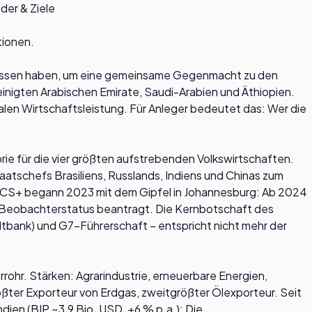
der & Ziele
tionen.
chlossen haben, um eine gemeinsame Gegenmacht zu den
einigten Arabischen Emirate, Saudi-Arabien und Äthiopien.
len Wirtschaftsleistung. Für Anleger bedeutet das: Wer die
ie für die vier größten aufstrebenden Volkswirtschaften.
aatschefs Brasiliens, Russlands, Indiens und Chinas zum
 BRICS+ begann 2023 mit dem Gipfel in Johannesburg: Ab 2024
er Beobachterstatus beantragt. Die Kernbotschaft des
tbank) und G7-Führerschaft – entspricht nicht mehr der
rohr. Stärken: Agrarindustrie, erneuerbare Energien,
rößter Exporteur von Erdgas, zweitgrößter Ölexporteur. Seit
ien (BIP ~3,9 Bio. USD, +6 % p.a.): Die