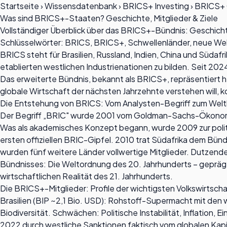
Startseite
›
Wissensdatenbank
›
BRICS+ Investing
›
BRICS+ 
Was sind BRICS+-Staaten? Geschichte, Mitglieder & Ziele
Vollständiger Überblick über das BRICS+-Bündnis: Geschichte,
Schlüsselwörter: BRICS, BRICS+, Schwellenländer, neue Wel
BRICS steht für Brasilien, Russland, Indien, China und Süd
etablierten westlichen Industrienationen zu bilden. Seit 20
Das erweiterte Bündnis, bekannt als BRICS+, repräsentiert 
globale Wirtschaft der nächsten Jahrzehnte verstehen will, 
Die Entstehung von BRICS: Vom Analysten-Begriff zum Wel
Der Begriff „BRIC" wurde 2001 vom Goldman-Sachs-Ökonomen J
Was als akademisches Konzept begann, wurde 2009 zur politisc
ersten offiziellen BRIC-Gipfel. 2010 trat Südafrika dem Bü
wurden fünf weitere Länder vollwertige Mitglieder. Dutzend
Bündnisses: Die Weltordnung des 20. Jahrhunderts – geprägt
wirtschaftlichen Realität des 21. Jahrhunderts.
Die BRICS+-Mitglieder: Profile der wichtigsten Volkswirtsch
Brasilien (BIP ~2,1 Bio. USD): Rohstoff-Supermacht mit den 
Biodiversität. Schwächen: Politische Instabilität, Inflation
2022 durch westliche Sanktionen faktisch vom globalen Kapita