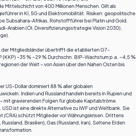
 Mittelschicht von 400 Millionen Menschen. Gilt als
führer in KI, 5G und Elektromobilität. Risiken: geopolitische
e Subsahara-Afrikas, Rohstoffführer bei Platin und Gold.
i-Arabien (Öl, Diversifizierungsstrategie Vision 2030),
age).
der Mitgliedsländer übertrifft die etablierten G7-
 BIP (KKP) ~35 % ~29 % Durchschn. BIP-Wachstum p.a. ~4,5 %
regionen der Welt – von Asien über den Nahen Osten bis
er US-Dollar dominiert 88 % aller globalen
ckeln. Indien und Russland handeln bereits in Rupien und
– mit gravierenden Folgen für globale Kapitalströme.
SD ist eine direkte Alternative zu IWF und Weltbank. Sie
t (CRA) schützt Mitglieder vor Währungskrisen. Drittens
ussland, Brasilien), Gas (Russland, Iran), Seltene Erden
etransformation.