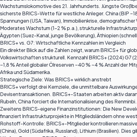
Wachstumslokomotive des 21. Jahrhunderts. Jüngste Großbevö
sicherste BRICS-Wette für westliche Anleger. China (BIP ~18 
Spannungen (USA, Taiwan), Immobilienkrise, demografischer W
Moderates Wachstum (1–2 % p.a.), strukturelle Infrastrukturp
Ägypten (Suez-Kanal, junge Bevölkerung), Äthiopien (schnell
BRICS+ vs. G7: Wirtschaftliche Kennzahlen im Vergleich
Ein direkter Blick auf die Zahlen zeigt, warum BRICS+ für gl
Volkswirtschaften strukturell. Kennzahl BRICS+ (2024) G7 
~1,8 % Anteil globaler Ölreserven ~40 % ~4 % Anzahl der M
Afrika und Südamerika.
Strategische Ziele: Was BRICS+ wirklich anstrebt
BRICS+ verfolgt drei Kernziele, die unmittelbare Auswirkunge
Devisentransaktionen. BRICS+-Staaten arbeiten aktiv daran
Rubeln, China forciert die Internationalisierung des Renminb
Zweitens BRICS-eigene Finanzinstitutionen: Die New Develop
finanziert Infrastrukturprojekte in Mitgliedsländern ohne we
Rohstoff-Kontrolle: BRICS+-Mitglieder kontrollieren massive 
(China), Gold (Südafrika, Russland), Lithium (Brasilien). Dies