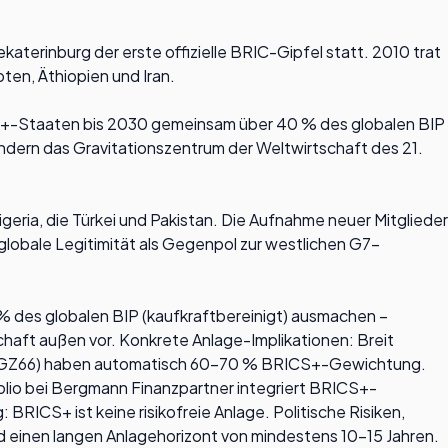
erinburg der erste offizielle BRIC-Gipfel statt. 2010 trat
ten, Äthiopien und Iran.
CS+-Staaten bis 2030 gemeinsam über 40 % des globalen BIP
ndern das Gravitationszentrum der Weltwirtschaft des 21.
eria, die Türkei und Pakistan. Die Aufnahme neuer Mitglieder
lobale Legitimität als Gegenpol zur westlichen G7-
% des globalen BIP (kaufkraftbereinigt) ausmachen –
chaft außen vor. Konkrete Anlage-Implikationen: Breit
KM4GZ66) haben automatisch 60–70 % BRICS+-Gewichtung.
folio bei Bergmann Finanzpartner integriert BRICS+-
RICS+ ist keine risikofreie Anlage. Politische Risiken,
nd einen langen Anlagehorizont von mindestens 10–15 Jahren.