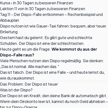
Kurse
›
In 30 Tagen zu besseren Finanzen
Lektion 11 von In 30 Tagen zu besseren Finanzen
Tag 11 - Der Dispo-Falle entkommen – Rechenbeispiel und
Abbauplan
Dispo nutzen ist wie Dauer-Taxi fahren: bequem, aber teuer.
Einleitung
Gestern hast du gelernt: Es gibt gute und schlechte
Schulden. Der Dispo ist eine der schlechtesten.
Heute geht es um die Frage:
Wie kommst du aus der
Dispo-Falle raus?
Viele Menschen nutzen den Dispo regelmäßig. Sie denken:
„Das ist normal. Alle machen das."
Das ist falsch. Der Dispo ist eine Falle – und heute lernst du,
wie du rauskommst.
Das Problem: Der Dispo ist teuer
Was ist der Dispo?
Der Dispo ist ein Kredit, den deine Bank dir automatisch gibt.
Wenn dein Girokonto leer ist, kannst du noch Geld abheben –
bis zur Dispo-Grenze.