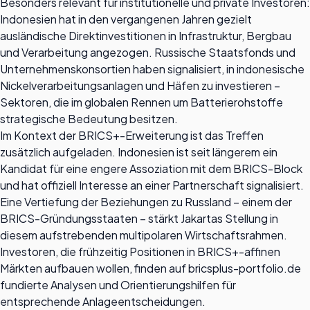
Besonders relevant für institutionelle und private Investoren:
Indonesien hat in den vergangenen Jahren gezielt
ausländische Direktinvestitionen in Infrastruktur, Bergbau
und Verarbeitung angezogen. Russische Staatsfonds und
Unternehmenskonsortien haben signalisiert, in indonesische
Nickelverarbeitungsanlagen und Häfen zu investieren –
Sektoren, die im globalen Rennen um Batterierohstoffe
strategische Bedeutung besitzen.
Im Kontext der BRICS+-Erweiterung ist das Treffen
zusätzlich aufgeladen. Indonesien ist seit längerem ein
Kandidat für eine engere Assoziation mit dem BRICS-Block
und hat offiziell Interesse an einer Partnerschaft signalisiert.
Eine Vertiefung der Beziehungen zu Russland – einem der
BRICS-Gründungsstaaten – stärkt Jakartas Stellung in
diesem aufstrebenden multipolaren Wirtschaftsrahmen.
Investoren, die frühzeitig Positionen in BRICS+-affinen
Märkten aufbauen wollen, finden auf bricsplus-portfolio.de
fundierte Analysen und Orientierungshilfen für
entsprechende Anlageentscheidungen.