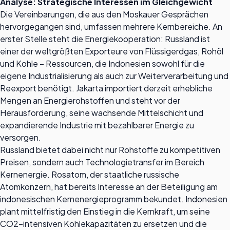
Analyse: Strategische Interessen im Gleichgewicht
Die Vereinbarungen, die aus den Moskauer Gesprächen
hervorgegangen sind, umfassen mehrere Kernbereiche. An
erster Stelle steht die Energiekooperation: Russland ist
einer der weltgrößten Exporteure von Flüssigerdgas, Rohöl
und Kohle – Ressourcen, die Indonesien sowohl für die
eigene Industrialisierung als auch zur Weiterverarbeitung und
Reexport benötigt. Jakarta importiert derzeit erhebliche
Mengen an Energierohstoffen und steht vor der
Herausforderung, seine wachsende Mittelschicht und
expandierende Industrie mit bezahlbarer Energie zu
versorgen.
Russland bietet dabei nicht nur Rohstoffe zu kompetitiven
Preisen, sondern auch Technologietransfer im Bereich
Kernenergie. Rosatom, der staatliche russische
Atomkonzern, hat bereits Interesse an der Beteiligung am
indonesischen Kernenergieprogramm bekundet. Indonesien
plant mittelfristig den Einstieg in die Kernkraft, um seine
CO2-intensiven Kohlekapazitäten zu ersetzen und die